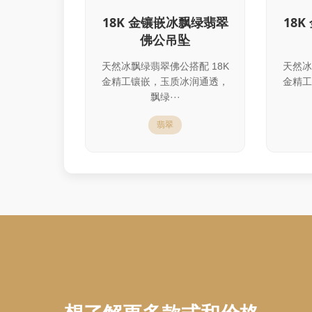
18K 金镶嵌冰飘绿翡翠
18
佛公吊坠
天然冰飘绿翡翠佛公搭配 18K
天然冰
金精工镶嵌，玉质冰润通透，
金精工
飘绿···
翡翠