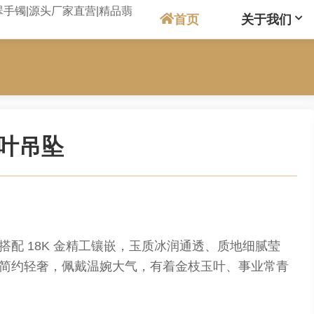
首页
关于我们
树叶吊坠
配 18K 金精工镶嵌，玉质冰润通透、质地细腻莹
简约轻奢，佩戴温婉大气，有着金枝玉叶、事业常青