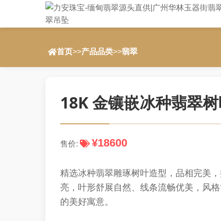
首页
>>
产品品类
>>
翡翠
18K 金镶嵌冰种翡翠
¥18600
售价:
精选冰种翡翠雕琢树叶造型，品相完美，搭
亮，叶形舒展自然、线条流畅优美，风格
的美好寓意。