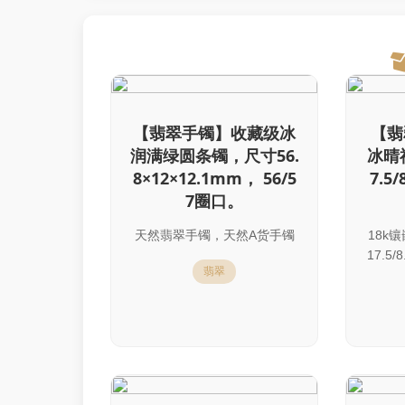
【翡翠手镯】收藏级冰
【翡
润满绿圆条镯，尺寸56.
冰晴
8×12×12.1mm， 56/5
7.5
7圈口。
天然翡翠手镯，天然A货手镯
18k
17.5/
翡翠