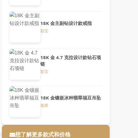
18K 金主副钻设计款戒指
彩宝
18K 金 4.7 克拉设计款钻石项
链
彩宝
18K 金镶嵌冰种翡翠福豆吊坠
翡翠
想了解更多款式和价格