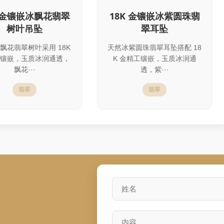
K 金镶嵌冰飘花翡翠
18K 金镶嵌冰紫圆珠翡
树叶吊坠
翠耳坠
飘花翡翠树叶采用 18K
天然冰紫圆珠翡翠耳坠搭配 18
镶嵌，玉质冰润通透，
K 金精工镶嵌，玉质冰润通
飘花···
透，紫···
翡翠
翡翠