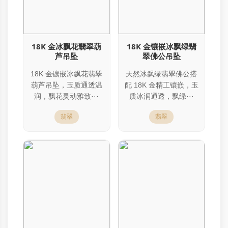
18K 金冰飘花翡翠葫
18K 金镶嵌冰飘绿翡
芦吊坠
翠佛公吊坠
18K 金镶嵌冰飘花翡翠
天然冰飘绿翡翠佛公搭
葫芦吊坠，玉质通透温
配 18K 金精工镶嵌，玉
润，飘花灵动雅致···
质冰润通透，飘绿···
翡翠
翡翠