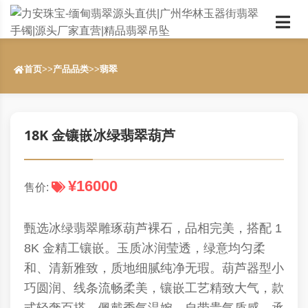
首页
>>
产品品类
>>
翡翠
18K 金镶嵌冰绿翡翠葫芦
¥16000
售价:
甄选冰绿翡翠雕琢葫芦裸石，品相完美，搭配 1
8K 金精工镶嵌。玉质冰润莹透，绿意均匀柔
和、清新雅致，质地细腻纯净无瑕。葫芦器型小
巧圆润、线条流畅柔美，镶嵌工艺精致大气，款