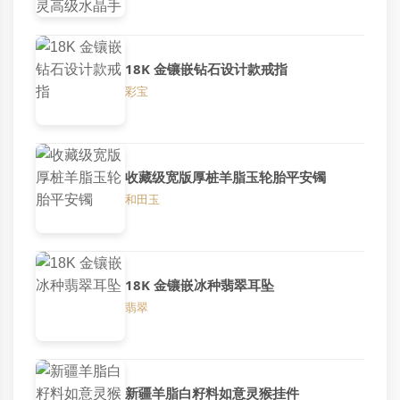
18K 金镶嵌钻石设计款戒指
彩宝
收藏级宽版厚桩羊脂玉轮胎平安镯
和田玉
18K 金镶嵌冰种翡翠耳坠
翡翠
新疆羊脂白籽料如意灵猴挂件