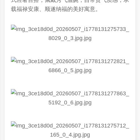
式轻奢百搭，佩戴秀气温婉，自带贵气质感，承
载福禄安康、顺遂纳福的美好寓意。