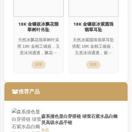
18K 金镶嵌冰飘花翡
18K 金镶嵌冰紫圆珠
翠树叶吊坠
翡翠耳坠
天然冰飘花翡翠树叶采
天然冰紫圆珠翡翠耳坠
用 18K 金精工镶嵌，玉
搭配 18K 金精工镶嵌，
质冰润通透，飘花···
玉质冰润通透，紫···
翡翠
翡翠
推荐产品
森系撞色显白穿搭链 绿萤石紫水晶白幽
灵高级水晶手链
水晶