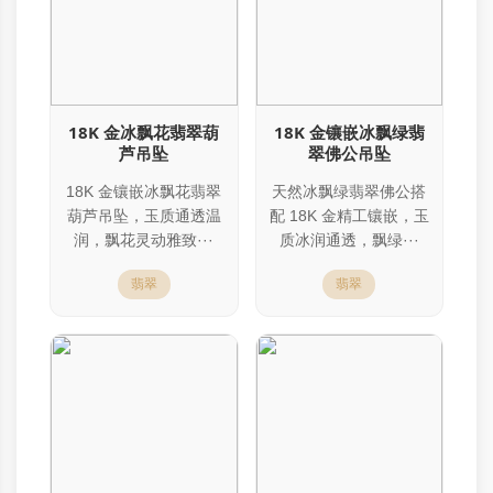
18K 金冰飘花翡翠葫
18K 金镶嵌冰飘绿翡
芦吊坠
翠佛公吊坠
18K 金镶嵌冰飘花翡翠
天然冰飘绿翡翠佛公搭
葫芦吊坠，玉质通透温
配 18K 金精工镶嵌，玉
润，飘花灵动雅致···
质冰润通透，飘绿···
翡翠
翡翠