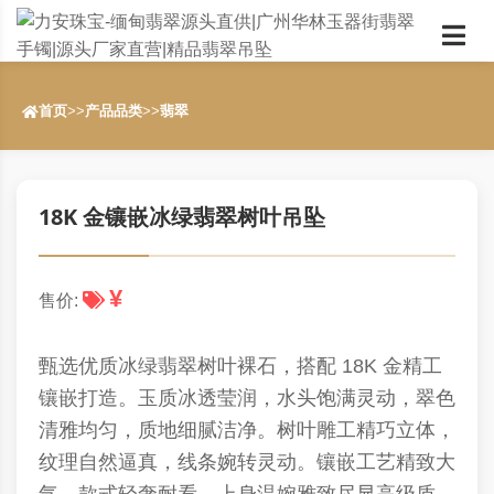
首页
>>
产品品类
>>
翡翠
18K 金镶嵌冰绿翡翠树叶吊坠
¥
售价:
甄选优质冰绿翡翠树叶裸石，搭配 18K 金精工
镶嵌打造。玉质冰透莹润，水头饱满灵动，翠色
清雅均匀，质地细腻洁净。树叶雕工精巧立体，
纹理自然逼真，线条婉转灵动。镶嵌工艺精致大