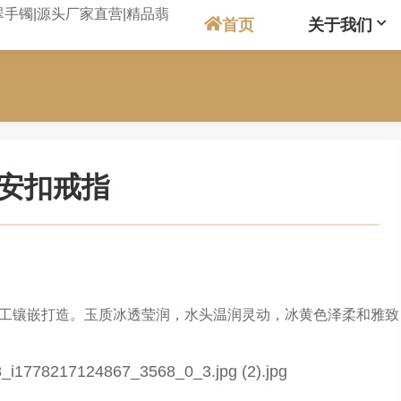
首页
关于我们
平安扣戒指
 金精工镶嵌打造。玉质冰透莹润，水头温润灵动，冰黄色泽柔和