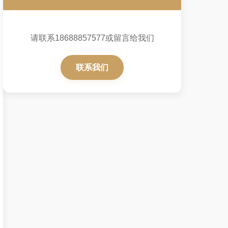
请联系18688857577或留言给我们
联系我们