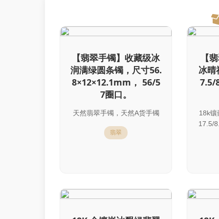
【翡翠手镯】收藏级冰
【翡
润满绿圆条镯，尺寸56.
冰晴
8×12×12.1mm， 56/5
7.5
7圈口。
天然翡翠手镯，天然A货手镯
18k
17.5/
翡翠