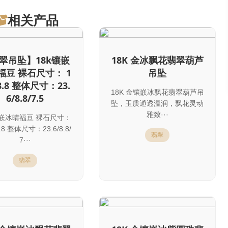
相关产品
翠吊坠】18k镶嵌
18K 金冰飘花翡翠葫芦
福豆 裸石尺寸： 1
吊坠
/8.8 整体尺寸：23.
18K 金镶嵌冰飘花翡翠葫芦吊
6/8.8/7.5
坠，玉质通透温润，飘花灵动
雅致···
镶嵌冰晴福豆 裸石尺寸：
8.8 整体尺寸：23.6/8.8/
翡翠
7···
翡翠