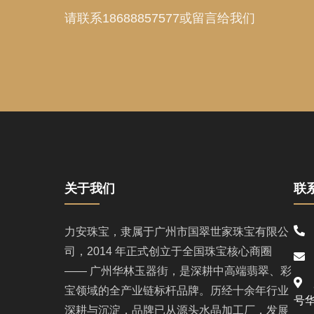
请联系18688857577或留言给我们
关于我们
联
1
力安珠宝，隶属于广州市国翠世家珠宝有限公
司，2014 年正式创立于全国珠宝核心商圈
l
—— 广州华林玉器街，是深耕中高端翡翠、彩
广
宝领域的全产业链标杆品牌。历经十余年行业
号华
深耕与沉淀，品牌已从源头水晶加工厂，发展