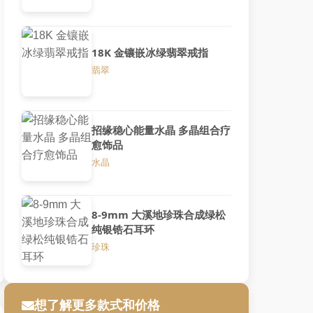
18K 金镶嵌冰绿翡翠戒指
翡翠
招缘稳心能量水晶 多晶组合疗
愈饰品
水晶
8-9mm 大溪地珍珠合成绿松
纯银锆石耳环
珍珠
想了解更多款式和价格