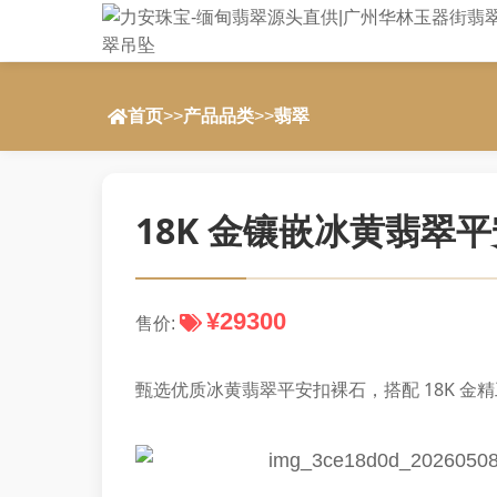
首页
>>
产品品类
>>
翡翠
18K 金镶嵌冰黄翡翠
¥29300
售价:
甄选优质冰黄翡翠平安扣裸石，搭配 18K