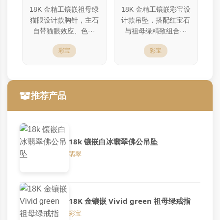
18K 金精工镶嵌祖母绿
18K 金精工镶嵌彩宝设
猫眼设计款胸针，主石
计款吊坠，搭配红宝石
自带猫眼效应、色···
与祖母绿精致组合···
彩宝
彩宝
推荐产品
18k 镶嵌白冰翡翠佛公吊坠
翡翠
18K 金镶嵌 Vivid green 祖母绿戒指
彩宝