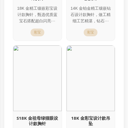
18K 金精工镶嵌彩宝设
14K 金铂金精工镶嵌钻
计款胸针，甄选优质蓝
石设计款胸针，做工精
宝石搭配超白闪亮···
细工艺精湛，钻石···
彩宝
彩宝
S18K 金祖母绿猫眼设
18K 金彩宝设计款吊
计款胸针
坠