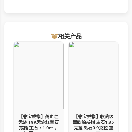
相关产品
【彩宝戒指】鸽血红
【彩宝戒指】收藏级
无烧 18K无烧红宝石
黑欧泊戒指 主石1.35
戒指 主石：1.0ct，
克拉 钻石0.9克拉 重