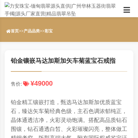
首页
>>
产品品类
>>
彩宝
铂金镶嵌马达加斯加矢车菊蓝宝石戒指
¥49000
售价:
铂金精工镶嵌打造，甄选马达加斯加优质蓝宝
石，臻达矢车菊经典色级，主石色调浓郁纯正，
晶体通透洁净，火彩灵动饱满。搭配高品质钻石
围镶，钻石通透白皙、火彩璀璨闪亮，整体做工