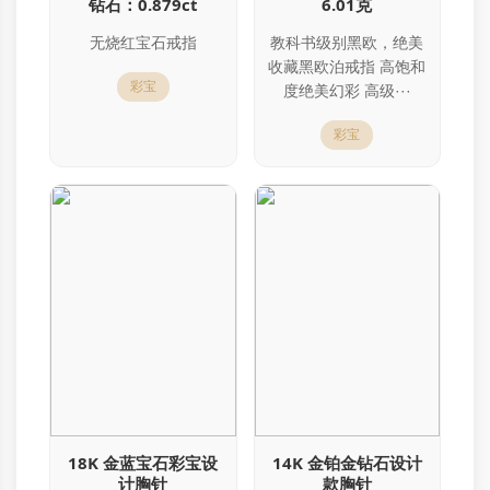
钻石：0.879ct
6.01克
无烧红宝石戒指
教科书级别黑欧，绝美
收藏黑欧泊戒指 高饱和
彩宝
度绝美幻彩 高级···
彩宝
18K 金蓝宝石彩宝设
14K 金铂金钻石设计
计胸针
款胸针