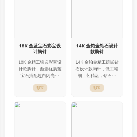
18K 金蓝宝石彩宝设
14K 金铂金钻石设计
计胸针
款胸针
18K 金精工镶嵌彩宝设
14K 金铂金精工镶嵌钻
计款胸针，甄选优质蓝
石设计款胸针，做工精
宝石搭配超白闪亮···
细工艺精湛，钻石···
彩宝
彩宝