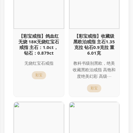
【彩宝戒指】鸽血红
【彩宝戒指】收藏级
无烧 18K无烧红宝石
黑欧泊戒指 主石1.35
戒指 主石：1.0ct，
克拉 钻石0.9克拉 重
钻石：0.879ct
6.01克
无烧红宝石戒指
教科书级别黑欧，绝美
收藏黑欧泊戒指 高饱和
彩宝
度绝美幻彩 高级···
彩宝