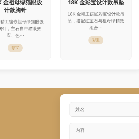
8K 金祖母绿猫眼设
18K 金彩宝设计款吊坠
计款胸针
18K 金精工镶嵌彩宝设计款吊
坠，搭配红宝石与祖母绿精致
 金精工镶嵌祖母绿猫眼设
组合···
胸针，主石自带猫眼效
应、色···
彩宝
彩宝