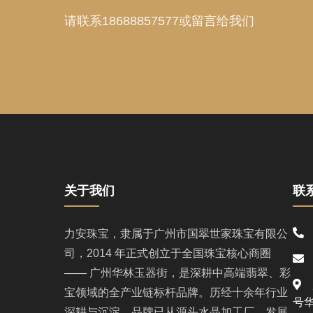
请联系18688857577或留言给我们
关于我们
联
1
力安珠宝，隶属于广州市国翠世家珠宝有限公
司，2014 年正式创立于全国珠宝核心商圈
l
—— 广州华林玉器街，是深耕中高端翡翠、彩
广
宝领域的全产业链标杆品牌。历经十余年行业
号华
深耕与沉淀，品牌已从源头水晶加工厂，发展