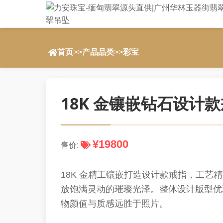
首页
>>
产品品类
>>
彩宝
18K 金镶嵌钻石设计
¥19800
售价:
18K 金精工镶嵌打造设计款戒指，工
放饱满灵动的璀璨光泽。整体设计版型优
物颜值与质感远胜于照片。