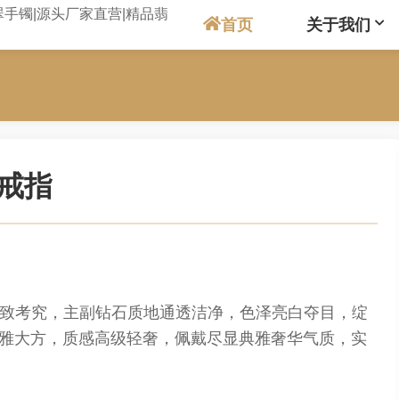
首页
关于我们
款戒指
艺精致考究，主副钻石质地通透洁净，色泽亮白夺目，绽
雅大方，质感高级轻奢，佩戴尽显典雅奢华气质，实