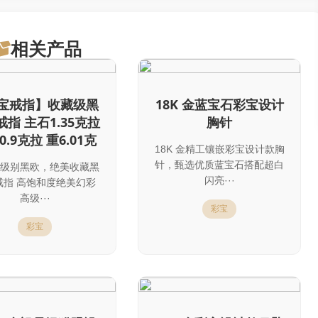
相关产品
宝戒指】收藏级黑
18K 金蓝宝石彩宝设计
指 主石1.35克拉
胸针
.9克拉 重6.01克
18K 金精工镶嵌彩宝设计款胸
针，甄选优质蓝宝石搭配超白
级别黑欧，绝美收藏黑
闪亮···
戒指 高饱和度绝美幻彩
高级···
彩宝
彩宝