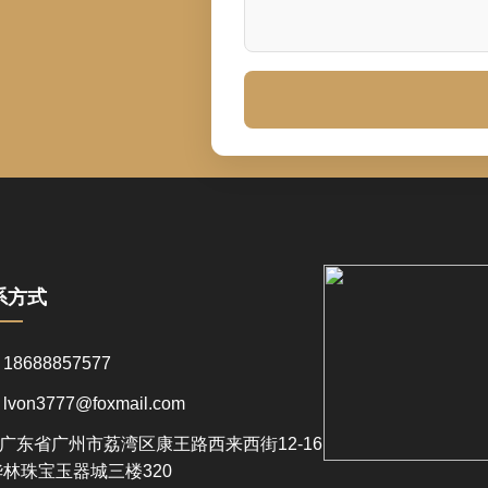
系方式
8688857577
von3777@foxmail.com
东省广州市荔湾区康王路西来西街12-16
林珠宝玉器城三楼320