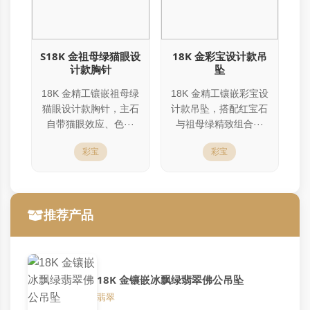
S18K 金祖母绿猫眼设
18K 金彩宝设计款吊
计款胸针
坠
18K 金精工镶嵌祖母绿
18K 金精工镶嵌彩宝设
猫眼设计款胸针，主石
计款吊坠，搭配红宝石
自带猫眼效应、色···
与祖母绿精致组合···
彩宝
彩宝
推荐产品
18K 金镶嵌冰飘绿翡翠佛公吊坠
翡翠