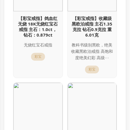
【彩宝戒指】鸽血红
【彩宝戒指】收藏级
无烧 18K无烧红宝石
黑欧泊戒指 主石1.35
戒指 主石：1.0ct，
克拉 钻石0.9克拉 重
钻石：0.879ct
6.01克
无烧红宝石戒指
教科书级别黑欧，绝美
收藏黑欧泊戒指 高饱和
彩宝
度绝美幻彩 高级···
彩宝