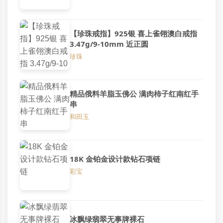
【珍珠戒指】925银 喜上雀翎澳白戒指
3.47g/9-10mm 近正圆
珍珠
精品俄料羊脂玉佛公 满肉柿子红南红手
串
和田玉
18K 金铂金设计款钻石项链
彩宝
冰飘绿翡翠无事牌裸石