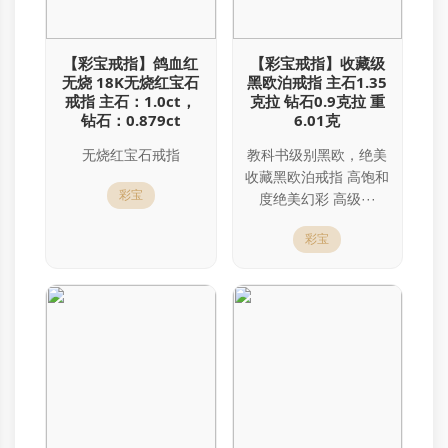
【彩宝戒指】鸽血红
【彩宝戒指】收藏级
无烧 18K无烧红宝石
黑欧泊戒指 主石1.35
戒指 主石：1.0ct，
克拉 钻石0.9克拉 重
钻石：0.879ct
6.01克
无烧红宝石戒指
教科书级别黑欧，绝美
收藏黑欧泊戒指 高饱和
彩宝
度绝美幻彩 高级···
彩宝