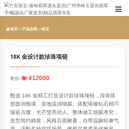
首页
>>
产品品类
>>
彩宝
18K 金设计款珍珠项链
¥12600
售价:
甄选 18K 金精工打造设计款珍珠项链，珍珠珠
形圆润饱满，质地温润细腻。搭配璀璨钻石精巧
镶嵌点缀，光芒莹亮动人。整体做工细腻考究，
造型简约精致，风格百搭耐看，自带温婉轻奢气