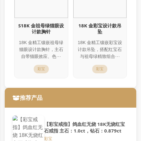
S18K 金祖母绿猫眼设
18K 金彩宝设计款吊
计款胸针
坠
18K 金精工镶嵌祖母绿
18K 金精工镶嵌彩宝设
猫眼设计款胸针，主石
计款吊坠，搭配红宝石
自带猫眼效应、色···
与祖母绿精致组合···
彩宝
彩宝
推荐产品
【彩宝戒指】鸽血红无烧 18K无烧红宝
石戒指 主石：1.0ct，钻石：0.879ct
彩宝