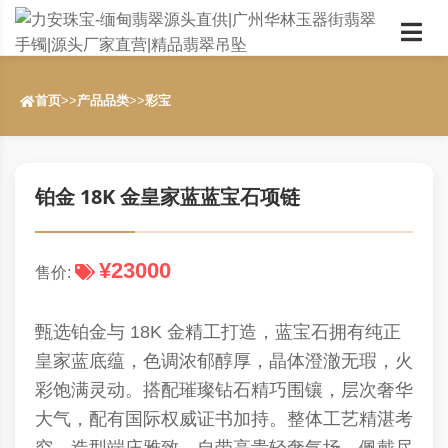
首页
>>
产品品类
>>
彩宝
铂金 18K 金皇家蓝蓝宝石项链
¥23000
售价:
甄选铂金与 18K 金精工打造，蓝宝石拥有纯正
皇家蓝底蕴，色调浓郁醇厚，晶体澄澈无瑕，火
彩饱满灵动。搭配璀璨钻石精巧围镶，层次奢华
大气，配有国际权威证书加持。整体工艺精湛考