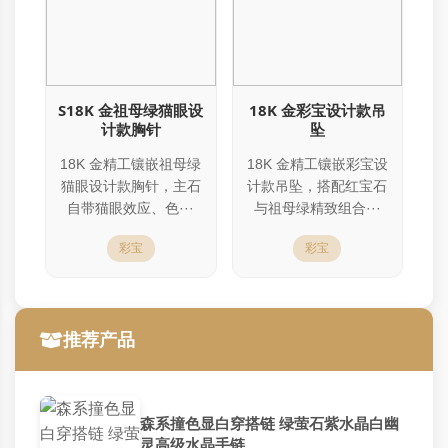
S18K 金祖母绿猫眼设
18K 金彩宝设计款吊
计款胸针
坠
18K 金精工镶嵌祖母绿
18K 金精工镶嵌彩宝设
猫眼设计款胸针，主石
计款吊坠，搭配红宝石
自带猫眼效应、色···
与祖母绿精致组合···
彩宝
彩宝
推荐产品
森系撞色显白穿搭链 绿萤石紫水晶白幽
灵高级水晶手链