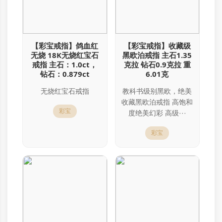
【彩宝戒指】鸽血红
【彩宝戒指】收藏级
无烧 18K无烧红宝石
黑欧泊戒指 主石1.35
戒指 主石：1.0ct，
克拉 钻石0.9克拉 重
钻石：0.879ct
6.01克
无烧红宝石戒指
教科书级别黑欧，绝美
收藏黑欧泊戒指 高饱和
彩宝
度绝美幻彩 高级···
彩宝