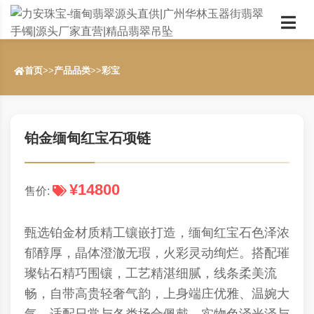
首页
>>
产品品类
>>
彩宝
铂金缅甸红宝石项链
¥14800
售价:
甄选铂金材质精工镶嵌打造，缅甸红宝石色泽浓
郁醇厚，晶体澄澈无瑕，火彩灵动绚烂。搭配璀
璨钻石精巧围镶，工艺精湛细腻，线条柔美流
畅，自带高贵轻奢气韵，上身端庄优雅、温婉大