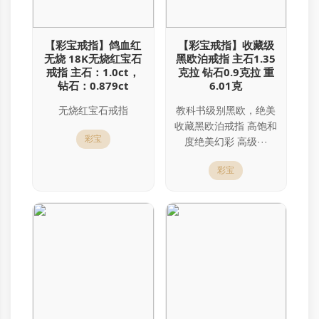
【彩宝戒指】鸽血红
【彩宝戒指】收藏级
无烧 18K无烧红宝石
黑欧泊戒指 主石1.35
戒指 主石：1.0ct，
克拉 钻石0.9克拉 重
钻石：0.879ct
6.01克
无烧红宝石戒指
教科书级别黑欧，绝美
收藏黑欧泊戒指 高饱和
彩宝
度绝美幻彩 高级···
彩宝