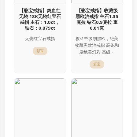
【彩宝戒指】鸽血红
【彩宝戒指】收藏级
无烧 18K无烧红宝石
黑欧泊戒指 主石1.35
戒指 主石：1.0ct，
克拉 钻石0.9克拉 重
钻石：0.879ct
6.01克
无烧红宝石戒指
教科书级别黑欧，绝美
收藏黑欧泊戒指 高饱和
彩宝
度绝美幻彩 高级···
彩宝