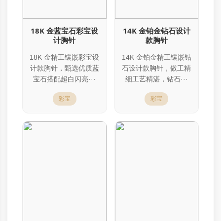
18K 金蓝宝石彩宝设
14K 金铂金钻石设计
计胸针
款胸针
18K 金精工镶嵌彩宝设
14K 金铂金精工镶嵌钻
计款胸针，甄选优质蓝
石设计款胸针，做工精
宝石搭配超白闪亮···
细工艺精湛，钻石···
彩宝
彩宝