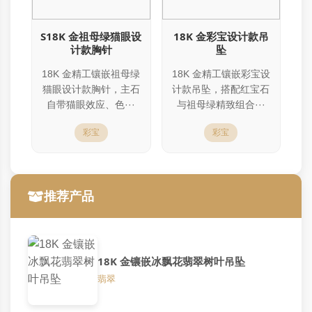
S18K 金祖母绿猫眼设
18K 金彩宝设计款吊
计款胸针
坠
18K 金精工镶嵌祖母绿
18K 金精工镶嵌彩宝设
猫眼设计款胸针，主石
计款吊坠，搭配红宝石
自带猫眼效应、色···
与祖母绿精致组合···
彩宝
彩宝
推荐产品
18K 金镶嵌冰飘花翡翠树叶吊坠
翡翠