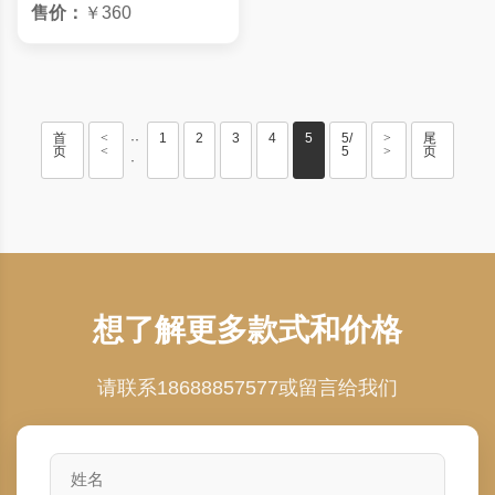
售价：
￥360
首
<
1
2
3
4
5
5/
>
尾
··
页
<
5
>
页
·
想了解更多款式和价格
请联系18688857577或留言给我们